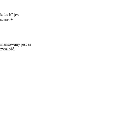
ołach" jest
razmus +
finansowany jest ze
zyszłość.