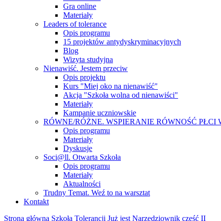
Gra online
Materiały
Leaders of tolerance
Opis programu
15 projektów antydyskryminacyjnych
Blog
Wizyta studyjna
Nienawiść. Jestem przeciw
Opis projektu
Kurs "Miej oko na nienawiść"
Akcja "Szkoła wolna od nienawiści"
Materiały
Kampanie uczniowskie
RÓWNE/RÓŻNE. WSPIERANIE RÓWNOŚĆ PŁCI
Opis programu
Materiały
Dyskusje
Soci@ll. Otwarta Szkoła
Opis programu
Materiały
Aktualności
Trudny Temat. Weź to na warsztat
Kontakt
Strona główna
Szkoła Tolerancji
Już jest Narzędziownik część II