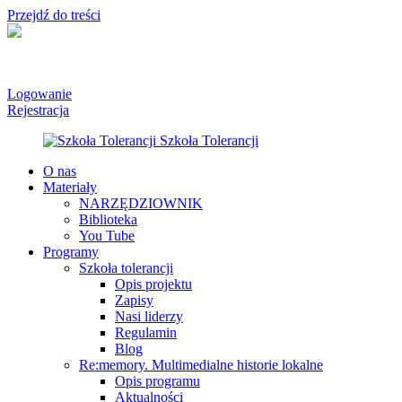
Przejdź do treści
Logowanie
Rejestracja
O nas
Materiały
NARZĘDZIOWNIK
Biblioteka
You Tube
Programy
Szkoła tolerancji
Opis projektu
Zapisy
Nasi liderzy
Regulamin
Blog
Re:memory. Multimedialne historie lokalne
Opis programu
Aktualności