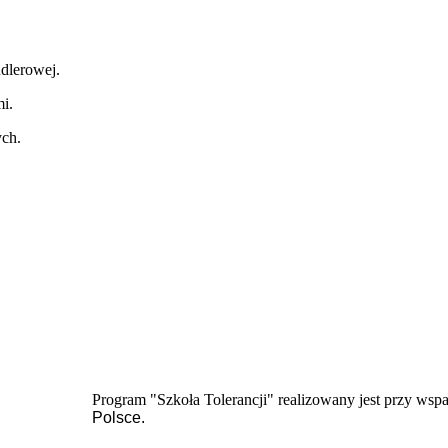
ndlerowej.
mi.
iwych.
Program "Szkoła Tolerancji" realizowany jest przy wsp
Polsce.