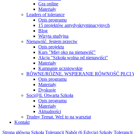
Gra online
Materiały
Leaders of tolerance
Opis programu
15 projektów antydyskryminacyjnych
Blog
Wizyta studyjna
Nienawiść. Jestem przeciw
Opis projektu
Kurs "Miej oko na nienawiść"
Akcja "Szkoła wolna od nienawiści"
Materiały
Kampanie uczniowskie
RÓWNE/RÓŻNE. WSPIERANIE RÓWNOŚĆ PŁCI
Opis programu
Materiały
Dyskusje
Soci@ll. Otwarta Szkoła
Opis programu
Materiały
Aktualności
Trudny Temat. Weź to na warsztat
Kontakt
Strona główna
Szkoła Tolerancji
Nabór (6 Edycja) Szkoły Tolerancji