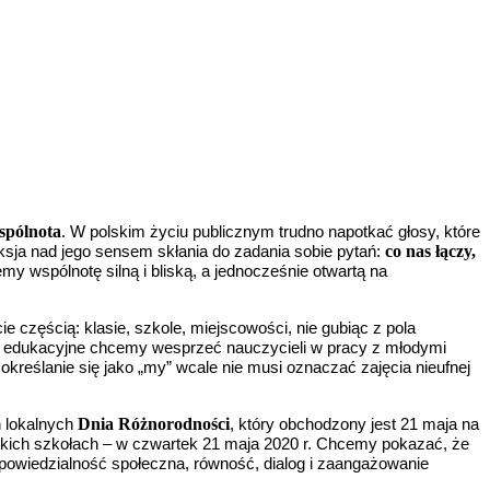
spólnota
. W polskim życiu publicznym trudno napotkać głosy, które
co nas łączy,
ksja nad jego sensem skłania do zadania sobie pytań:
 wspólnotę silną i bliską, a jednocześnie otwartą na
ie częścią: klasie, szkole, miejscowości, nie gubiąc z pola
ły edukacyjne chcemy wesprzeć nauczycieli w pracy z młodymi
kreślanie się jako „my” wcale nie musi oznaczać zajęcia nieufnej
Dnia Różnorodności
h lokalnych
, który obchodzony jest 21 maja na
stkich szkołach – w czwartek 21 maja 2020 r. Chcemy pokazać, że
odpowiedzialność społeczna, równość, dialog i zaangażowanie