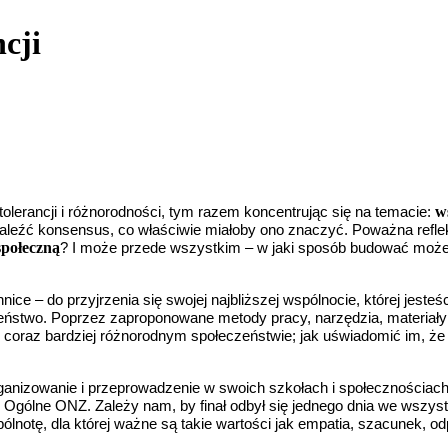
cji
w
olerancji i różnorodności, tym razem koncentrując się na temacie:
naleźć konsensus, co właściwie miałoby ono znaczyć. Poważna refle
społeczną
? I może przede wszystkim – w jaki sposób budować możemy
ce – do przyjrzenia się swojej najbliższej wspólnocie, której jesteśc
czeństwo. Poprzez zaproponowane metody pracy, narzędzia, materia
coraz bardziej różnorodnym społeczeństwie; jak uświadomić im, że o
rganizowanie i przeprowadzenie w swoich szkołach i społecznościac
e Ogólne ONZ. Zależy nam, by finał odbył się jednego dnia we wszy
pólnotę, dla której ważne są takie wartości jak empatia, szacunek, 