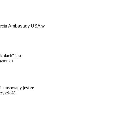
arciu
Ambasady USA w
ołach" jest
razmus +
finansowany jest ze
zyszłość.