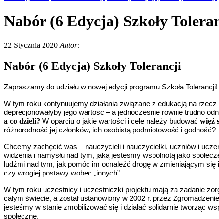
Nabór (6 Edycja) Szkoły Toleran
22 Stycznia 2020
Autor:
Nabór (6 Edycja) Szkoły Tolerancji
Zapraszamy do udziału w nowej edycji programu Szkoła Tolerancji!
W tym roku kontynuujemy działania związane z edukacją na rzecz t
deprecjonowałyby jego wartość – a jednocześnie równie trudno od
a co dzieli?
więź 
W oparciu o jakie wartości i cele należy budować
różnorodność jej członków, ich osobistą podmiotowość i godność?
Chcemy zachęcić was – nauczycieli i nauczycielki, uczniów i uczenni
widzenia i namysłu nad tym, jaką jesteśmy wspólnotą jako społe
ludźmi nad tym, jak pomóc im odnaleźć drogę w zmieniającym się i 
czy wrogiej postawy wobec „innych”.
W tym roku uczestnicy i uczestniczki projektu mają za zadanie zo
całym świecie, a został ustanowiony w 2002 r. przez Zgromadzeni
jesteśmy w stanie zmobilizować się i działać solidarnie tworząc ws
społeczne.