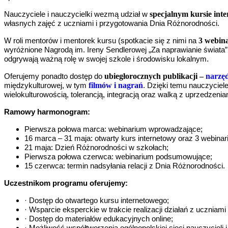
specjalnym kursie int
Nauczyciele i nauczycielki wezmą udział w
własnych zajęć z uczniami i przygotowania Dnia Różnorodności.
3 webin
W roli mentorów i mentorek kursu (spotkacie się z nimi na
wyróżnione Nagrodą im. Ireny Sendlerowej „Za naprawianie świata”. T
odgrywają ważną rolę w swojej szkole i środowisku lokalnym.
ubiegłorocznych publikacji –
narzęd
Oferujemy ponadto dostęp do
filmów i nagrań
międzykulturowej, w tym
. Dzięki temu nauczyciel
wielokulturowością, tolerancją, integracją oraz walką z uprzedzenia
Ramowy harmonogram:
Pierwsza połowa marca: webinarium wprowadzające;
16 marca – 31 maja: otwarty kurs internetowy oraz 3 webinar
21 maja: Dzień Różnorodności w szkołach;
Pierwsza połowa czerwca: webinarium podsumowujące;
15 czerwca: termin nadsyłania relacji z Dnia Różnorodności.
Uczestnikom programu oferujemy:
· Dostęp do otwartego kursu internetowego;
· Wsparcie eksperckie w trakcie realizacji działań z ucznia
· Dostęp do materiałów edukacyjnych online;
· Możliwość współtworzenia ogólnopolskiej sieci nauczycieli