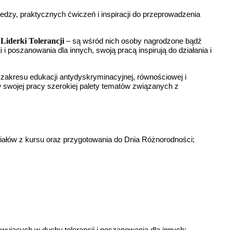
edzy, praktycznych ćwiczeń i inspiracji do przeprowadzenia
 Liderki Tolerancji
– są wśród nich osoby nagrodzone bądź
i poszanowania dla innych, swoją pracą inspirują do działania i
zakresu edukacji antydyskryminacyjnej, równościowej i
w swojej pracy szerokiej palety tematów związanych z
riałów z kursu oraz przygotowania do Dnia Różnorodności;
wujących w duchu tolerancji i poszanowania dla innych;