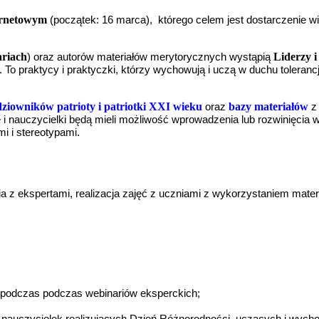
ernetowym
(początek: 16 marca), którego celem jest dostarczenie wi
ariach
Liderzy i
) oraz autorów materiałów merytorycznych wystąpią
o praktycy i praktyczki, którzy wychowują i uczą w duchu tolerancji 
ziowników patrioty i patriotki XXI
wieku
bazy materiałów
oraz
z 
e i nauczycielki będą mieli możliwość wprowadzenia lub rozwinięcia 
mi i stereotypami.
ia z ekspertami, realizacja zajęć z uczniami z wykorzystaniem mate
mi podczas podczas webinariów eksperckich;
 i nauczycielek realizujących Dzień Różnorodności, uczących i wycho