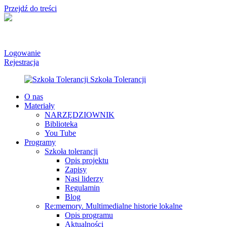
Przejdź do treści
Logowanie
Rejestracja
O nas
Materiały
NARZĘDZIOWNIK
Biblioteka
You Tube
Programy
Szkoła tolerancji
Opis projektu
Zapisy
Nasi liderzy
Regulamin
Blog
Re:memory. Multimedialne historie lokalne
Opis programu
Aktualności