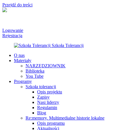
Przejdź do treści
Logowanie
Rejestracja
O nas
Materiały
NARZĘDZIOWNIK
Biblioteka
You Tube
Programy
Szkoła tolerancji
Opis projektu
Zapisy
Nasi liderzy
Regulamin
Blog
Re:memory. Multimedialne historie lokalne
Opis programu
Aktualności