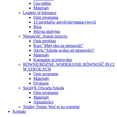
Gra online
Materiały
Leaders of tolerance
Opis programu
15 projektów antydyskryminacyjnych
Blog
Wizyta studyjna
Nienawiść. Jestem przeciw
Opis projektu
Kurs "Miej oko na nienawiść"
Akcja "Szkoła wolna od nienawiści"
Materiały
Kampanie uczniowskie
RÓWNE/RÓŻNE. WSPIERANIE RÓWNOŚĆ PŁCI
W SZKOŁACH
Opis programu
Materiały
Dyskusje
Soci@ll. Otwarta Szkoła
Opis programu
Materiały
Aktualności
Trudny Temat. Weź to na warsztat
Kontakt