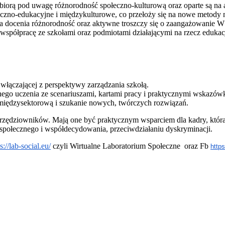
re biorą pod uwagę różnorodność społeczno-kulturową oraz oparte są 
ołeczno-edukacyjne i międzykulturowe, co przełoży się na nowe me
óra docenia różnorodność oraz aktywne troszczy się o zaangażowani
 współpracę ze szkołami oraz podmiotami działającymi na rzecz edukacj
włączającej z perspektywy zarządzania szkołą.
ego uczenia ze scenariuszami, kartami pracy i praktycznymi wskazów
międzysektorową i szukanie nowych, twórczych rozwiązań.
zędziowników. Mają one być praktycznym wsparciem dla kadry, która
 społecznego i współdecydowania, przeciwdziałaniu dyskryminacji.
s://lab-social.eu/
czyli Wirtualne Laboratorium Społeczne oraz Fb
http