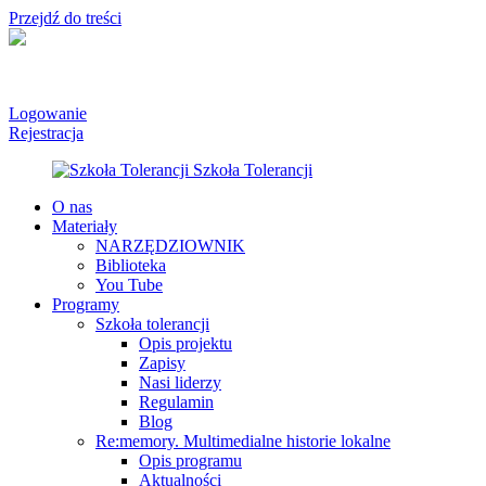
Przejdź do treści
Logowanie
Rejestracja
O nas
Materiały
NARZĘDZIOWNIK
Biblioteka
You Tube
Programy
Szkoła tolerancji
Opis projektu
Zapisy
Nasi liderzy
Regulamin
Blog
Re:memory. Multimedialne historie lokalne
Opis programu
Aktualności