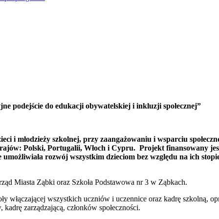
ne podejście do edukacji obywatelskiej i inkluzji społecznej”
dzieci i młodzieży szkolnej, przy zaangażowaniu i wsparciu społe
h krajów: Polski, Portugalii, Włoch i Cypru. Projekt finansowany 
 umożliwiała rozwój wszystkim dzieciom bez względu na ich stopień
Urząd Miasta Ząbki oraz Szkoła Podstawowa nr 3 w Ząbkach.
ły włączającej wszystkich uczniów i uczennice oraz kadrę szkolną, o
ów, kadrę zarządzającą, członków społeczności.