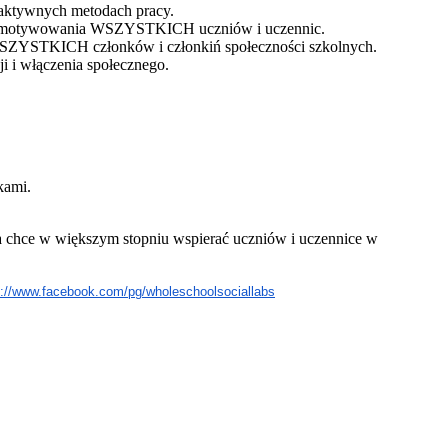
na aktywnych metodach pracy.
tody motywowania WSZYSTKICH uczniów i uczennic.
e WSZYSTKICH członków i członkiń społeczności szkolnych.
i i włączenia społecznego.
kami.
 chce w większym stopniu wspierać uczniów i uczennice w
s://www.facebook.com/pg/wholeschoolsociallabs