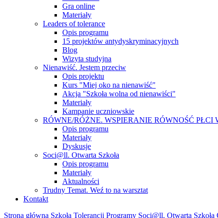
Gra online
Materiały
Leaders of tolerance
Opis programu
15 projektów antydyskryminacyjnych
Blog
Wizyta studyjna
Nienawiść. Jestem przeciw
Opis projektu
Kurs "Miej oko na nienawiść"
Akcja "Szkoła wolna od nienawiści"
Materiały
Kampanie uczniowskie
RÓWNE/RÓŻNE. WSPIERANIE RÓWNOŚĆ PŁCI
Opis programu
Materiały
Dyskusje
Soci@ll. Otwarta Szkoła
Opis programu
Materiały
Aktualności
Trudny Temat. Weź to na warsztat
Kontakt
Strona główna
Szkoła Tolerancji
Programy
Soci@ll. Otwarta Szkoła