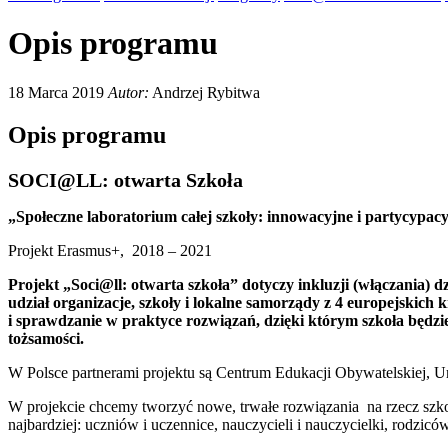
Opis programu
18 Marca 2019
Autor:
Andrzej Rybitwa
Opis programu
SOCI@LL: otwarta Szkoła
„Społeczne laboratorium całej szkoły: innowacyjne i partycypacyj
Projekt Erasmus+, 2018 – 2021
Projekt „Soci@ll: otwarta szkoła” dotyczy inkluzji (włączania) 
udział organizacje, szkoły i lokalne samorządy z 4 europejskic
i sprawdzanie w praktyce rozwiązań, dzięki którym szkoła będzie
tożsamości.
W Polsce partnerami projektu są Centrum Edukacji Obywatelskiej, 
W projekcie chcemy tworzyć nowe, trwałe rozwiązania na rzecz szko
najbardziej: uczniów i uczennice, nauczycieli i nauczycielki, rodzic