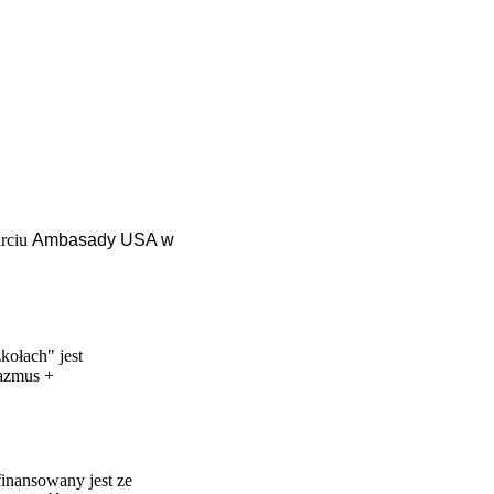
arciu
Ambasady USA w
ołach" jest
razmus +
finansowany jest ze