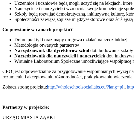
Uczennice i uczniowie będą mogli uczyć się na lekcjach, któ
Nauczyciele i nauczycielki wzmocnią swoje kompetencje sp
Szkoły będą rozwijać demokratyczną, inkluzywną kulturę, kt
Społeczności zawiążą sojusze międzysektorowe oraz ściślejszą
Co powstanie w ramach projektu?
Dobre praktyki oraz mapy drogowa działań na rzecz inkluzji
Metodologia otwartych partnerstw
Narzędziownik dla dyrektorów szkół
dot. budowania szkoły 
Narzędziownik dla nauczycieli i nauczycielek
dot. inkluzywn
Wirtualne Laboratorium Społeczne umożliwiające współpracę 
CEO jest odpowiedzialne za przygotowanie wspomnianych wyżej nar
rozumieniu i akceptowaniu różnorodności, praktykowaniu włączenia
Zobacz stronę projektu:
http://wholeschoolsociallabs.eu/?lang=pl
i
http
Partnerzy w projekcie:
URZĄD MIASTA ZĄBKI