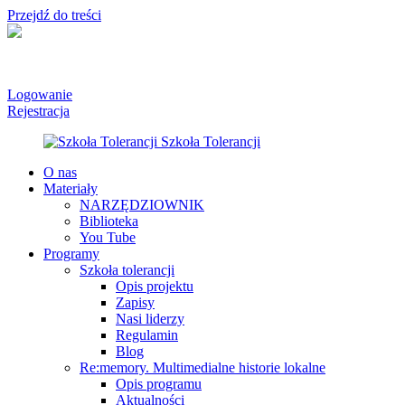
Przejdź do treści
Logowanie
Rejestracja
O nas
Materiały
NARZĘDZIOWNIK
Biblioteka
You Tube
Programy
Szkoła tolerancji
Opis projektu
Zapisy
Nasi liderzy
Regulamin
Blog
Re:memory. Multimedialne historie lokalne
Opis programu
Aktualności