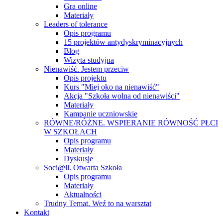
Gra online
Materiały
Leaders of tolerance
Opis programu
15 projektów antydyskryminacyjnych
Blog
Wizyta studyjna
Nienawiść. Jestem przeciw
Opis projektu
Kurs "Miej oko na nienawiść"
Akcja "Szkoła wolna od nienawiści"
Materiały
Kampanie uczniowskie
RÓWNE/RÓŻNE. WSPIERANIE RÓWNOŚĆ PŁCI
W SZKOŁACH
Opis programu
Materiały
Dyskusje
Soci@ll. Otwarta Szkoła
Opis programu
Materiały
Aktualności
Trudny Temat. Weź to na warsztat
Kontakt