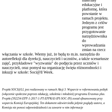
materiały
edukacyjne i
platformę, która
powstanie w
ramach projektu.
Jednym z celów
programu jest
przygotowanie
narzędziownika
do
wprowadzania
zmian na rzecz
włączania w szkole. Wiemy już, że będą to m.in. narzędzia do
autorefleksji dla dyrekcji, nauczycieli i uczniów, a także scenariusze
zajęć, przykladowe "wyzwania" do podjęcia przez uczniów i
nauczycieli, oraz pomysł na organizację święta różnorodności i
inkuzji w szkole: Soci@ll Week.
Projekt SOCI@LL jest realizowany w ramach Akcji 3. Wsparcie w reformowaniu polityk
(włączenie społeczne poprzez edukację, szkolenia i młodzież) programu Erasmus plus.
Projekt (592254-EPP-1-2017-1-PT-EPPKA3-IPI-SOC-IN) został sfinansowany przy
wsparciu Komisji Europejskiej. Ten dokument odzwierciedla jedynie poglądy autora, a
Komisja nie ponosi odpowiedzialności za zawarte w nim informacje