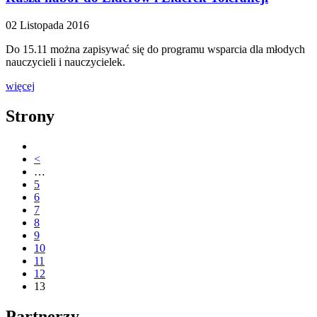
02 Listopada 2016
Do 15.11 można zapisywać się do programu wsparcia dla młodych
nauczycieli i nauczycielek.
więcej
Strony
<
…
5
6
7
8
9
10
11
12
13
Partnerzy