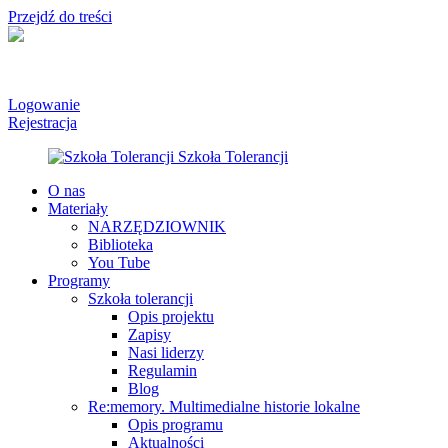
Przejdź do treści
Logowanie
Rejestracja
O nas
Materiały
NARZĘDZIOWNIK
Biblioteka
You Tube
Programy
Szkoła tolerancji
Opis projektu
Zapisy
Nasi liderzy
Regulamin
Blog
Re:memory. Multimedialne historie lokalne
Opis programu
Aktualności