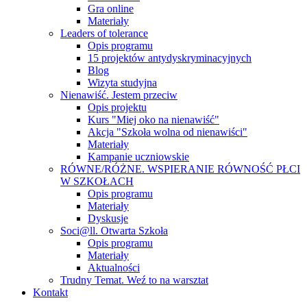
Gra online
Materiały
Leaders of tolerance
Opis programu
15 projektów antydyskryminacyjnych
Blog
Wizyta studyjna
Nienawiść. Jestem przeciw
Opis projektu
Kurs "Miej oko na nienawiść"
Akcja "Szkoła wolna od nienawiści"
Materiały
Kampanie uczniowskie
RÓWNE/RÓŻNE. WSPIERANIE RÓWNOŚĆ PŁCI
W SZKOŁACH
Opis programu
Materiały
Dyskusje
Soci@ll. Otwarta Szkoła
Opis programu
Materiały
Aktualności
Trudny Temat. Weź to na warsztat
Kontakt