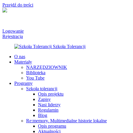
Przejdź do treści
Logowanie
Rejestracja
O nas
Materiały
NARZĘDZIOWNIK
Biblioteka
You Tube
Programy
Szkoła tolerancji
Opis projektu
Zapisy
Nasi liderzy
Regulamin
Blog
Re:memory. Multimedialne historie lokalne
Opis programu
Aktualności