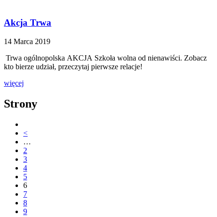
Akcja Trwa
14 Marca 2019
Trwa ogólnopolska AKCJA Szkoła wolna od nienawiści. Zobacz
kto bierze udział, przeczytaj pierwsze relacje!
więcej
Strony
<
…
2
3
4
5
6
7
8
9