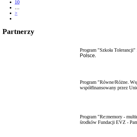
10
…
>
Partnerzy
Program "Szkoła Tolerancji" 
Polsce.
Program "Równe/Różne. Wspie
współfinansowany przez Uni
​Program "Re:memory - multim
środków Fundacji EVZ - Pam