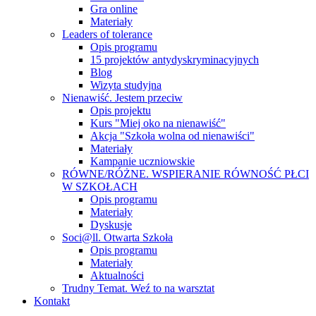
Gra online
Materiały
Leaders of tolerance
Opis programu
15 projektów antydyskryminacyjnych
Blog
Wizyta studyjna
Nienawiść. Jestem przeciw
Opis projektu
Kurs "Miej oko na nienawiść"
Akcja "Szkoła wolna od nienawiści"
Materiały
Kampanie uczniowskie
RÓWNE/RÓŻNE. WSPIERANIE RÓWNOŚĆ PŁCI
W SZKOŁACH
Opis programu
Materiały
Dyskusje
Soci@ll. Otwarta Szkoła
Opis programu
Materiały
Aktualności
Trudny Temat. Weź to na warsztat
Kontakt