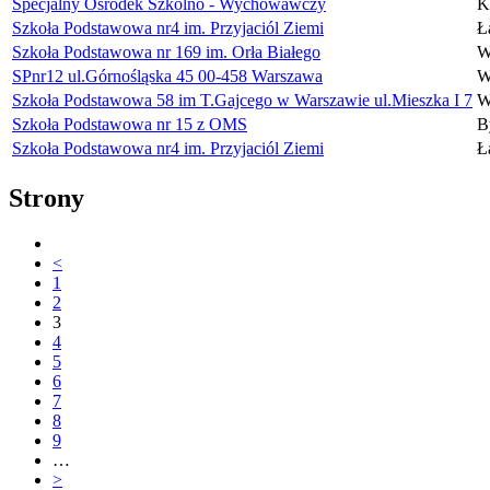
Specjalny Ośrodek Szkolno - Wychowawczy
K
Szkoła Podstawowa nr4 im. Przyjaciól Ziemi
Ł
Szkoła Podstawowa nr 169 im. Orła Białego
W
SPnr12 ul.Górnośląska 45 00-458 Warszawa
W
Szkoła Podstawowa 58 im T.Gajcego w Warszawie ul.Mieszka I 7
W
Szkoła Podstawowa nr 15 z OMS
B
Szkoła Podstawowa nr4 im. Przyjaciól Ziemi
Ł
Strony
<
1
2
3
4
5
6
7
8
9
…
>