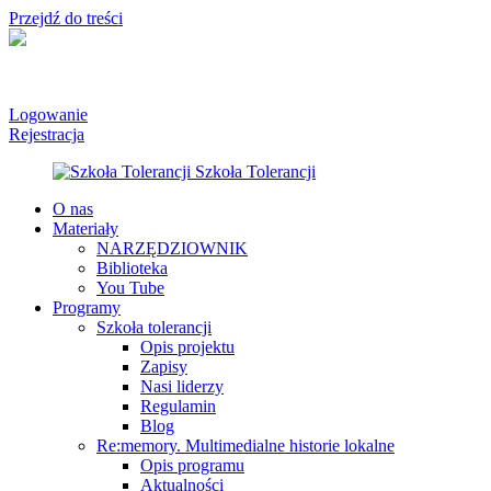
Przejdź do treści
Logowanie
Rejestracja
O nas
Materiały
NARZĘDZIOWNIK
Biblioteka
You Tube
Programy
Szkoła tolerancji
Opis projektu
Zapisy
Nasi liderzy
Regulamin
Blog
Re:memory. Multimedialne historie lokalne
Opis programu
Aktualności