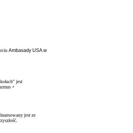
arciu
Ambasady USA w
ołach" jest
razmus +
finansowany jest ze
zyszłość.