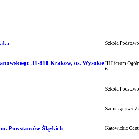
zaka
Szkoła Podstawo
chanowskiego 31-818 Kraków, os. Wysokie
III Liceum Ogól
6
Szkoła Podstawo
Samorządowy Ze
im. Powstańców Śląskich
Katowickie Cent