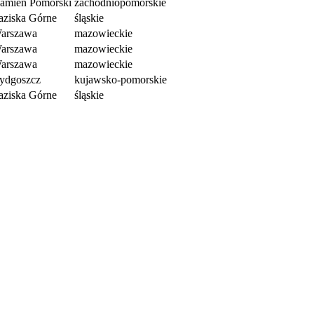
amień Pomorski
zachodniopomorskie
aziska Górne
śląskie
arszawa
mazowieckie
arszawa
mazowieckie
arszawa
mazowieckie
ydgoszcz
kujawsko-pomorskie
aziska Górne
śląskie