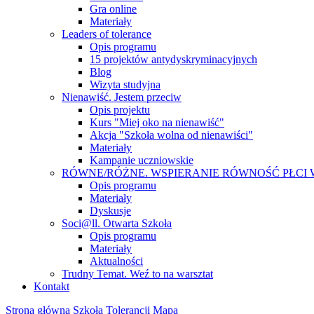
Gra online
Materiały
Leaders of tolerance
Opis programu
15 projektów antydyskryminacyjnych
Blog
Wizyta studyjna
Nienawiść. Jestem przeciw
Opis projektu
Kurs "Miej oko na nienawiść"
Akcja "Szkoła wolna od nienawiści"
Materiały
Kampanie uczniowskie
RÓWNE/RÓŻNE. WSPIERANIE RÓWNOŚĆ PŁCI
Opis programu
Materiały
Dyskusje
Soci@ll. Otwarta Szkoła
Opis programu
Materiały
Aktualności
Trudny Temat. Weź to na warsztat
Kontakt
Strona główna
Szkoła Tolerancji
Mapa